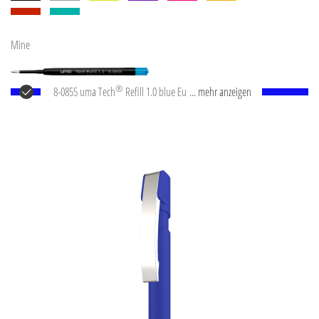
Mine
®
8-0855 uma Tech
Refill 1.0 blue Europäische
... mehr anzeigen
Kunststoff-Großraummine mit weißem oder
schwarzem Kunststoffrohr, Neusilberspitze und
Wolfram-Karbid-Kugel (1,0 mm). Schreibleistung: ca.
4.500 m. Deutsche Schreibpaste nach ISO-Norm. Die
uma Tech Refill 1.0 vermittelt ein angenehmes und
weiches Schreibgefühl.