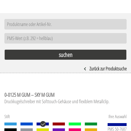
Zurück zur Produktsuche
0-0125 M GUM – SKY M GUM
Druckkugelschreiber mit Softtouch-Gehäuse und flexiblem Metallclip.
Stift
Ihre Auswahl
PMS 50-7687