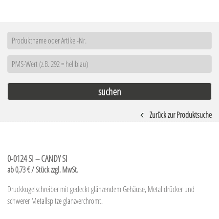
Zurück zur Produktsuche
0-0124 SI – CANDY SI
ab 0,73 € / Stück zzgl. MwSt.
Druckkugelschreiber mit gedeckt glänzendem Gehäuse, Metalldrücker und
schwerer Metallspitze glanzverchromt.