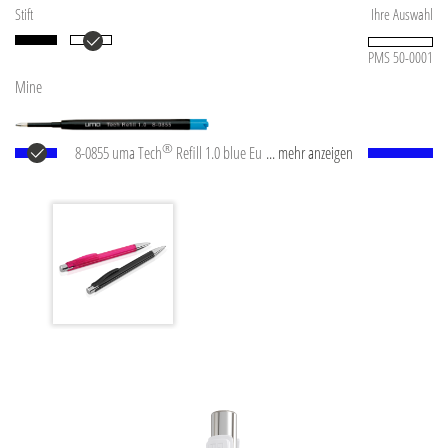
Stift
Ihre Auswahl
PMS 50-0001
Mine
®
8-0855 uma Tech
Refill 1.0 blue Europäische
... mehr anzeigen
Kunststoff-Großraummine mit weißem oder
schwarzem Kunststoffrohr, Neusilberspitze und
Wolfram-Karbid-Kugel (1,0 mm). Schreibleistung: ca.
4.500 m. Deutsche Schreibpaste nach ISO-Norm. Die
uma Tech Refill 1.0 vermittelt ein angenehmes und
weiches Schreibgefühl.