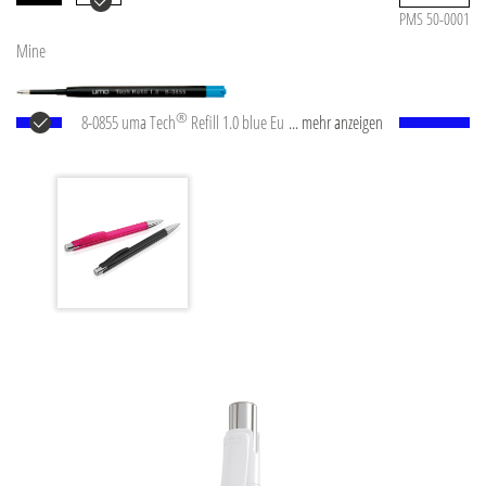
PMS 50-0001
Mine
®
8-0855 uma Tech
Refill 1.0 blue Europäische
... mehr anzeigen
Kunststoff-Großraummine mit weißem oder
schwarzem Kunststoffrohr, Neusilberspitze und
Wolfram-Karbid-Kugel (1,0 mm). Schreibleistung: ca.
4.500 m. Deutsche Schreibpaste nach ISO-Norm. Die
uma Tech Refill 1.0 vermittelt ein angenehmes und
weiches Schreibgefühl.