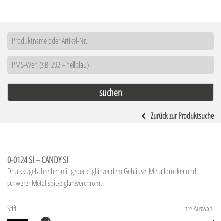
Zurück zur Produktsuche
0-0124 SI – CANDY SI
Druckkugelschreiber mit gedeckt glänzendem Gehäuse, Metalldrücker und
schwerer Metallspitze glanzverchromt.
Stift
Ihre Auswahl