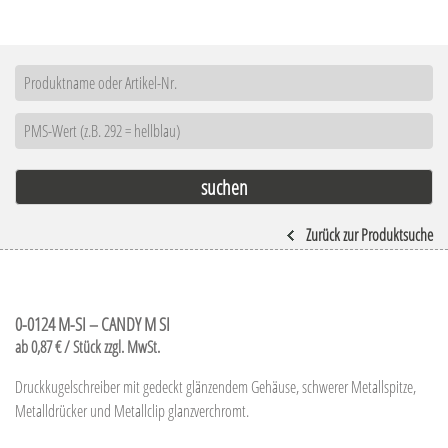
Zurück zur Produktsuche
0-0124 M-SI – CANDY M SI
ab 0,87 € / Stück zzgl. MwSt.
Druckkugelschreiber mit gedeckt glänzendem Gehäuse, schwerer Metallspitze,
Metalldrücker und Metallclip glanzverchromt.