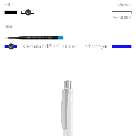
Stift
Ihre Auswahl
PMS 50-0001
Mine
®
8-0855 uma Tech
Refill 1.0 blue Europäische
... mehr anzeigen
Kunststoff-Großraummine mit weißem oder
schwarzem Kunststoffrohr, Neusilberspitze und
Wolfram-Karbid-Kugel (1,0 mm). Schreibleistung: ca.
4.500 m. Deutsche Schreibpaste nach ISO-Norm. Die
uma Tech Refill 1.0 vermittelt ein angenehmes und
weiches Schreibgefühl.