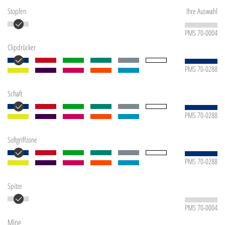
Stopfen
Ihre Auswahl
PMS 70-0004
Clipdrücker
PMS 70-0288
Schaft
PMS 70-0288
Softgriffzone
PMS 70-0288
Spitze
PMS 70-0004
Mine