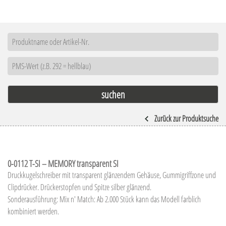
Zurück zur Produktsuche
0-0112 T-SI – MEMORY transparent SI
Druckkugelschreiber mit transparent glänzendem Gehäuse, Gummigriffzone und
Clipdrücker. Drückerstopfen und Spitze silber glänzend.
Sonderausführung: Mix n' Match: Ab 2.000 Stück kann das Modell farblich
kombiniert werden.