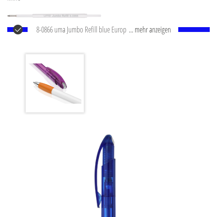
8-0866 uma Jumbo Refill blue Europäische Jumbo
... mehr anzeigen
Mine mit weißem Kunststoffrohr, silberner
Schreibspitze und Wolfram-Karbid-Kugel (1,0 mm).
Schreibleistung: ca. 2.500 m. Deutsche Schreibpaste
®
von Dokumental
nach ISO-Norm ISO 12757-2,
dokumentenecht.