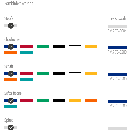
kombiniert werden.
Stopfen
Ihre Auswahl
PMS 70-0004
Clipdrücker
PMS 70-0280
Schaft
PMS 70-0280
Softgriffzone
PMS 70-0280
Spitze