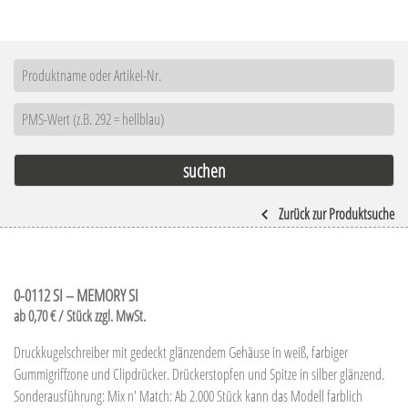
Zurück zur Produktsuche
0-0112 SI – MEMORY SI
ab 0,70 € / Stück zzgl. MwSt.
Druckkugelschreiber mit gedeckt glänzendem Gehäuse in weiß, farbiger
Gummigriffzone und Clipdrücker. Drückerstopfen und Spitze in silber glänzend.
Sonderausführung: Mix n' Match: Ab 2.000 Stück kann das Modell farblich