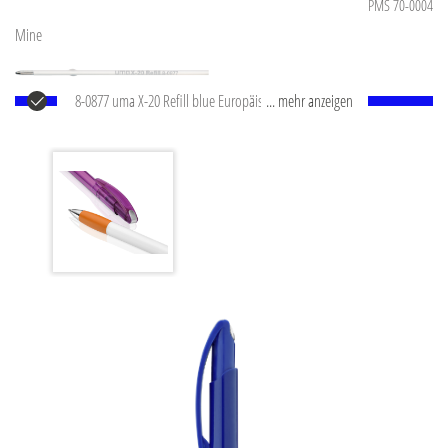
PMS 70-0004
Mine
8-0877 uma X-20 Refill blue Europäische X-20
... mehr anzeigen
Kunststoffmine, mit weißem Kunststoffrohr, silberner
Schreibspitze und Wolfram-Karbid-Kugel (1,0 mm).
Schreibleistung: ca. 2.000 m. Deutsche Schreibpaste
®
von Dokumental
nach ISO-Norm ISO 12757-2,
dokumentenecht.