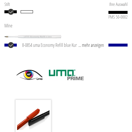
Stift
Ihre Auswahl
PMS 50-0002
Mine
8-0854 uma Economy Refill blue Kunststoff-
... mehr anzeigen
Großraummine mit weißem Kunststoffrohr, silberne
Schreibspitze und Wolfram-Karbid-Kugel (1,0 mm).
Schreibleistung: ca. 1.500 m. Schreibpaste nach ISO-
Norm.