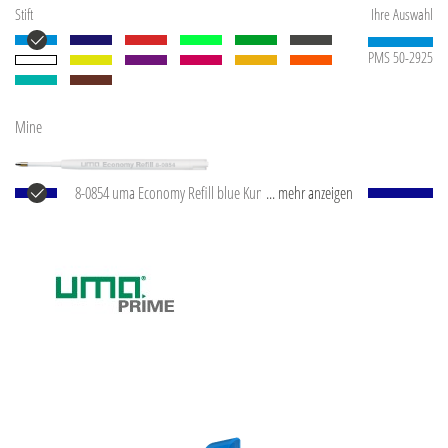
Stift
Ihre Auswahl
PMS 50-2925
Mine
8-0854 uma Economy Refill blue Kunststoff-
... mehr anzeigen
Großraummine mit weißem Kunststoffrohr, silberne
Schreibspitze und Wolfram-Karbid-Kugel (1,0 mm).
Schreibleistung: ca. 1.500 m. Schreibpaste nach ISO-
Norm.