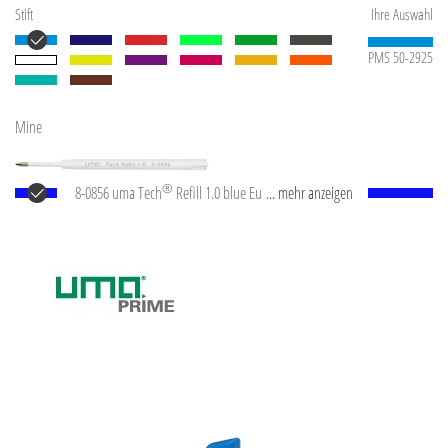
Stift
Ihre Auswahl
PMS 50-2925
Mine
®
8-0856 uma Tech
Refill 1.0 blue Europäische
... mehr anzeigen
Kunststoff-Großraummine mit weißem oder
schwarzem Kunststoffrohr, Neusilberspitze und
Wolfram-Karbid-Kugel (1,0 mm). Schreibleistung: ca.
4.500 m. Deutsche Schreibpaste nach ISO-Norm. Die
uma Tech Refill 1.0 vermittelt ein angenehmes und
weiches Schreibgefühl.