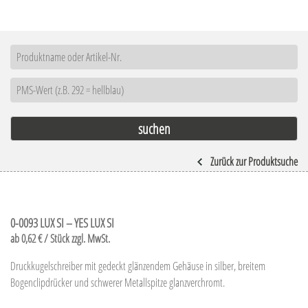
Zurück zur Produktsuche
0-0093 LUX SI – YES LUX SI
ab 0,62 € / Stück zzgl. MwSt.
Druckkugelschreiber mit gedeckt glänzendem Gehäuse in silber, breitem
Bogenclipdrücker und schwerer Metallspitze glanzverchromt.