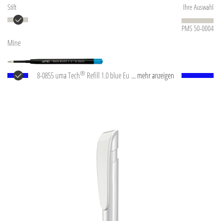
Stift
Ihre Auswahl
PMS 50-0004
Mine
®
8-0855 uma Tech
Refill 1.0 blue Europäische
... mehr anzeigen
Kunststoff-Großraummine mit weißem oder
schwarzem Kunststoffrohr, Neusilberspitze und
Wolfram-Karbid-Kugel (1,0 mm). Schreibleistung: ca.
4.500 m. Deutsche Schreibpaste nach ISO-Norm. Die
uma Tech Refill 1.0 vermittelt ein angenehmes und
weiches Schreibgefühl.