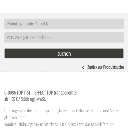
Zurück zur Produktsuche
0-0086 TOP T-SI – EFFECT TOP transparent SI
ab 1,05 € / Stück zzgl. MwSt.
Drehkugelschreiber mit transparent glänzendem Gehäuse, Stopfen und Spitze
glanzverchromt.
Sonderausführung: Mix n' Match: Ab 2.000 Stück kann das Modell farblich