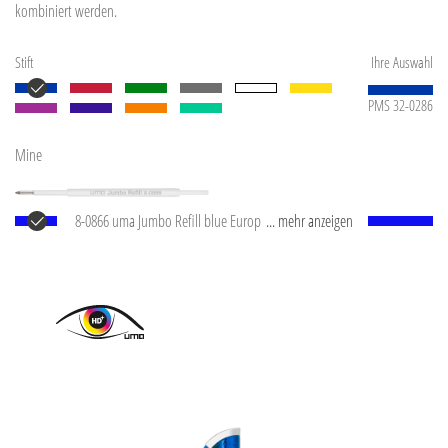
kombiniert werden.
Stift
Ihre Auswahl
PMS 32-0286
Mine
8-0866 uma Jumbo Refill blue Europäische Jumbo
... mehr anzeigen
Mine mit weißem Kunststoffrohr, silberner
Schreibspitze und Wolfram-Karbid-Kugel (1,0 mm).
Schreibleistung: ca. 2.500 m. Deutsche Schreibpaste
®
von Dokumental
nach ISO-Norm ISO 12757-2,
dokumentenecht.