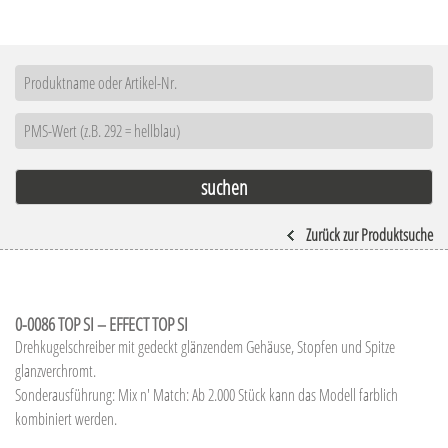
Zurück zur Produktsuche
0-0086 TOP SI – EFFECT TOP SI
Drehkugelschreiber mit gedeckt glänzendem Gehäuse, Stopfen und Spitze
glanzverchromt.
Sonderausführung: Mix n' Match: Ab 2.000 Stück kann das Modell farblich
kombiniert werden.