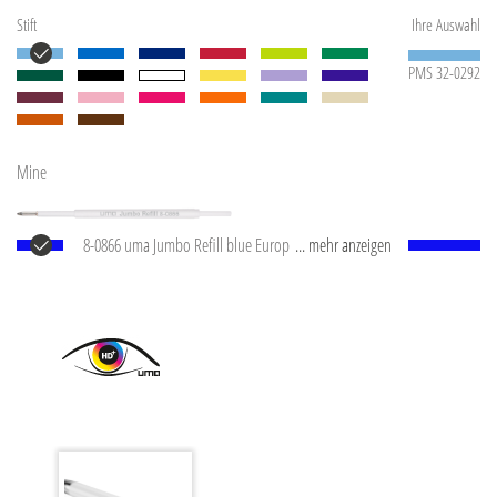
Stift
Ihre Auswahl
PMS 32-0292
Mine
8-0866 uma Jumbo Refill blue Europäische Jumbo
... mehr anzeigen
Mine mit weißem Kunststoffrohr, silberner
Schreibspitze und Wolfram-Karbid-Kugel (1,0 mm).
Schreibleistung: ca. 2.500 m. Deutsche Schreibpaste
®
von Dokumental
nach ISO-Norm ISO 12757-2,
dokumentenecht.