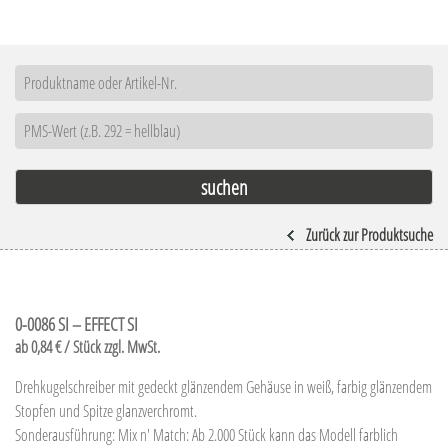
Zurück zur Produktsuche
0-0086 SI – EFFECT SI
ab 0,84 € / Stück zzgl. MwSt.
Drehkugelschreiber mit gedeckt glänzendem Gehäuse in weiß, farbig glänzendem
Stopfen und Spitze glanzverchromt.
Sonderausführung: Mix n' Match: Ab 2.000 Stück kann das Modell farblich