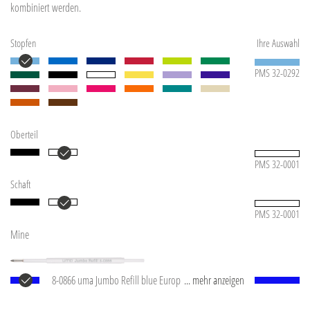
kombiniert werden.
Stopfen
Ihre Auswahl
PMS 32-0292
Oberteil
PMS 32-0001
Schaft
PMS 32-0001
Mine
8-0866 uma Jumbo Refill blue Europäische Jumbo
... mehr anzeigen
Mine mit weißem Kunststoffrohr, silberner