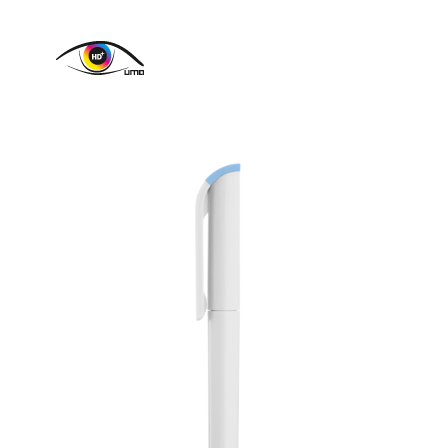
Schreibspitze und Wolfram-Karbid-Kugel (1,0 mm).
Schreibleistung: ca. 2.500 m. Deutsche Schreibpaste
®
von Dokumental
nach ISO-Norm ISO 12757-2,
dokumentenecht.