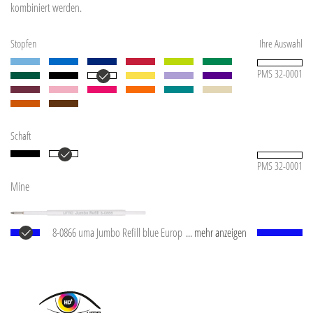
kombiniert werden.
Stopfen
Ihre Auswahl
PMS 32-0001
Schaft
PMS 32-0001
Mine
8-0866 uma Jumbo Refill blue Europäische Jumbo
... mehr anzeigen
Mine mit weißem Kunststoffrohr, silberner
Schreibspitze und Wolfram-Karbid-Kugel (1,0 mm).
Schreibleistung: ca. 2.500 m. Deutsche Schreibpaste
®
von Dokumental
nach ISO-Norm ISO 12757-2,