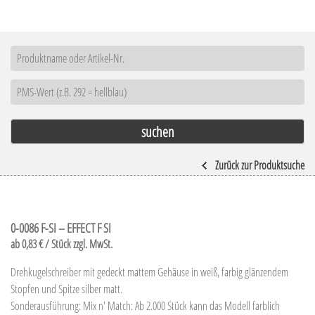
Zurück zur Produktsuche
0-0086 F-SI – EFFECT F SI
ab 0,83 € / Stück zzgl. MwSt.
Drehkugelschreiber mit gedeckt mattem Gehäuse in weiß, farbig glänzendem
Stopfen und Spitze silber matt.
Sonderausführung: Mix n' Match: Ab 2.000 Stück kann das Modell farblich