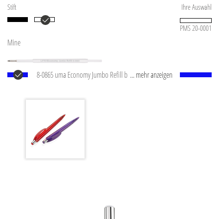
Stift
Ihre Auswahl
PMS 20-0001
Mine
8-0865 uma Economy Jumbo Refill blue Jumbo Mine
... mehr anzeigen
mit weißem Kunststoffrohr, silberner Schreibspitze
und Wolfram-Karbid-Kugel (1,0 mm). Schreibleistung:
ca. 1.200 m. Schreibpaste nach ISO-Norm.