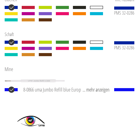
PMS 32-0286
Schaft
PMS 32-0286
Mine
8-0866 uma Jumbo Refill blue Europäische Jumbo
... mehr anzeigen
Mine mit weißem Kunststoffrohr, silberner
Schreibspitze und Wolfram-Karbid-Kugel (1,0 mm).
Schreibleistung: ca. 2.500 m. Deutsche Schreibpaste
®
von Dokumental
nach ISO-Norm ISO 12757-2,
dokumentenecht.