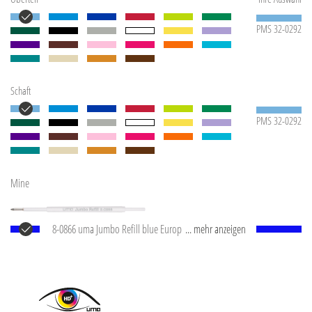
PMS 32-0292
Schaft
PMS 32-0292
Mine
8-0866 uma Jumbo Refill blue Europäische Jumbo
... mehr anzeigen
Mine mit weißem Kunststoffrohr, silberner
Schreibspitze und Wolfram-Karbid-Kugel (1,0 mm).
Schreibleistung: ca. 2.500 m. Deutsche Schreibpaste
®
von Dokumental
nach ISO-Norm ISO 12757-2,