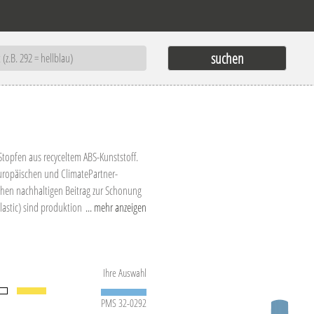
topfen aus recyceltem ABS-Kunststoff.
uropäischen und ClimatePartner-
ichen nachhaltigen Beitrag zur Schonung
lastic) sind produktionstechnische
... mehr anzeigen
Ihre Auswahl
PMS 32-0292