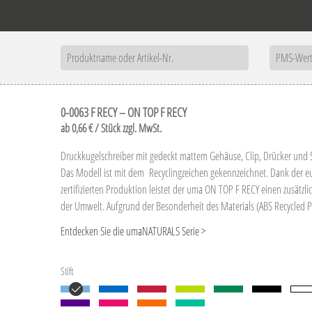
0-0063 F RECY – ON TOP F RECY
ab 0,66 € / Stück zzgl. MwSt.
Druckkugelschreiber mit gedeckt mattem Gehäuse, Clip, Drücker und S
Das Modell ist mit dem Recyclingzeichen gekennzeichnet. Dank der e
zertifizierten Produktion leistet der uma ON TOP F RECY einen zusätzl
der Umwelt. Aufgrund der Besonderheit des Materials (ABS Recycled P
Farbschwankungen gegeben.
Entdecken Sie die umaNATURALS Serie >
Stift