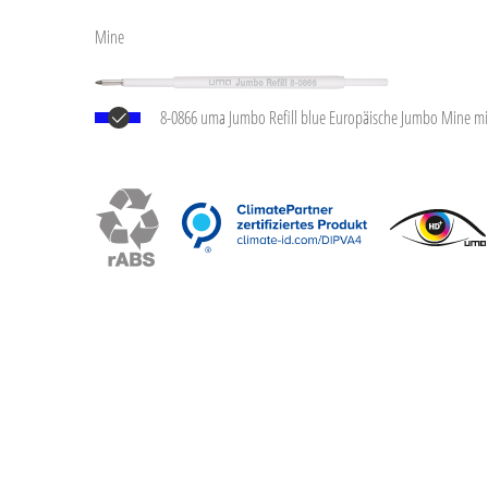
Mine
8-0866 uma Jumbo Refill blue Europäische Jumbo Mine mi
silberner Schreibspitze und Wolfram-Karbid-Kugel (1,0 mm)
®
2.500 m. Deutsche Schreibpaste von Dokumental
nach I
dokumentenecht.