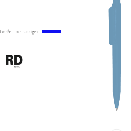
t weißem Kunststoffrohr,
... mehr anzeigen
. Schreibleistung: ca.
SO-Norm ISO 12757-2,