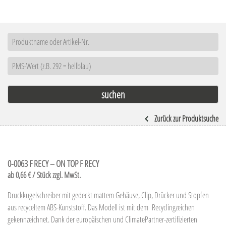
Zurück zur Produktsuche
0-0063 F RECY – ON TOP F RECY
ab 0,66 € / Stück zzgl. MwSt.
Druckkugelschreiber mit gedeckt mattem Gehäuse, Clip, Drücker und Stopfen
aus recyceltem ABS-Kunststoff. Das Modell ist mit dem Recyclingzeichen
gekennzeichnet. Dank der europäischen und ClimatePartner-zertifizierten