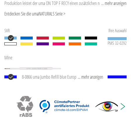
Produktion leistet der uma ON TOP F RECY einen zusätzlichen nachhaltigen
... mehr anzeigen
Beitrag zur Schonung der Umwelt. Aufgrund der Besonderheit des Materials (ABS
Entdecken Sie die umaNATURALS Serie >
Recycled Plastic) sind produktionstechnische Farbschwankungen gegeben.
Stift
Ihre Auswahl
PMS 32-0292
Mine
8-0866 uma Jumbo Refill blue Europäische Jumbo
... mehr anzeigen
Mine mit weißem Kunststoffrohr, silberner
Schreibspitze und Wolfram-Karbid-Kugel (1,0 mm).
Schreibleistung: ca. 2.500 m. Deutsche Schreibpaste
®
von Dokumental
nach ISO-Norm ISO 12757-2,
dokumentenecht.