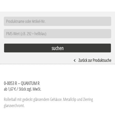
Zurück zur Produktsuche
0-0053 R – QUANTUM R
ab 1,67 € / Stück zzgl. MwSt.
Rollerball mit gedeckt glänzendem Gehäuse. Metallclip und Zierring
glanzverchromt.