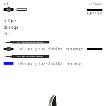
Stift
Ihre Auswahl
PMS 52-0002
mit Kappe
ohne Kappe
Mine
8-0806 uma High Class Rollerball Refill black
... mehr anzeigen
Europäische Rollerball-Mine mit Edelstahl-
Schreibspitze und Keramik-Karbid-Kugel (0,7 mm).
8-0806 uma High Class Rollerball Refill blue
... mehr anzeigen
Schreibleistung: ca. 800 m. Deutsche Schreibpaste.
Europäische Rollerball-Mine mit Edelstahl-
Made in Germany. Die uma Rollerball-Mine trocknet
Schreibspitze und Keramik-Karbid-Kugel (0,7 mm).
auch bei abgezogener Kappe nicht sofort aus.
Schreibleistung: ca. 800 m. Deutsche Schreibpaste.
Deshalb bescheinigen wir eine extra lange „cap-off“-
Made in Germany. Die uma Rollerball-Mine trocknet
Zeit.
auch bei abgezogener Kappe nicht sofort aus.
Deshalb bescheinigen wir eine extra lange „cap-off“-
Zeit.