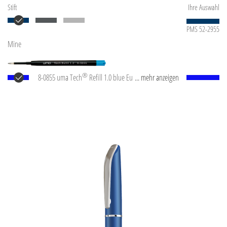
Stift
Ihre Auswahl
PMS 52-2955
Mine
®
8-0855 uma Tech
Refill 1.0 blue Europäische
... mehr anzeigen
Kunststoff-Großraummine mit weißem oder
schwarzem Kunststoffrohr, Neusilberspitze und
Wolfram-Karbid-Kugel (1,0 mm). Schreibleistung: ca.
4.500 m. Deutsche Schreibpaste nach ISO-Norm. Die
uma Tech Refill 1.0 vermittelt ein angenehmes und
weiches Schreibgefühl.