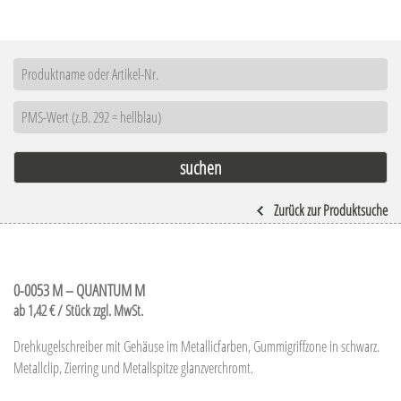
Zurück zur Produktsuche
0-0053 M – QUANTUM M
ab 1,42 € / Stück zzgl. MwSt.
Drehkugelschreiber mit Gehäuse im Metallicfarben, Gummigriffzone in schwarz.
Metallclip, Zierring und Metallspitze glanzverchromt.