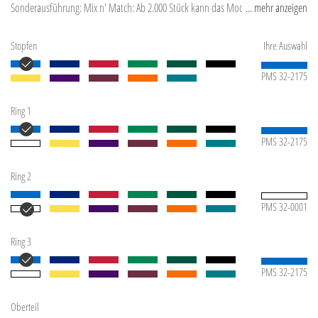
Sonderausführung: Mix n' Match: Ab 2.000 Stück kann das Modell farblich
... mehr anzeigen
kombiniert werden.
Stopfen
Ihre Auswahl
PMS 32-2175
Ring 1
PMS 32-2175
Ring 2
PMS 32-0001
Ring 3
PMS 32-2175
Oberteil