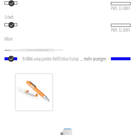
PMS 32-0001
Schaft
PMS 32-0001
Mine
8-0866 uma Jumbo Refill blue Europäische Jumbo
... mehr anzeigen
Mine mit weißem Kunststoffrohr, silberner
Schreibspitze und Wolfram-Karbid-Kugel (1,0 mm).
Schreibleistung: ca. 2.500 m. Deutsche Schreibpaste
®
von Dokumental
nach ISO-Norm ISO 12757-2,
dokumentenecht.