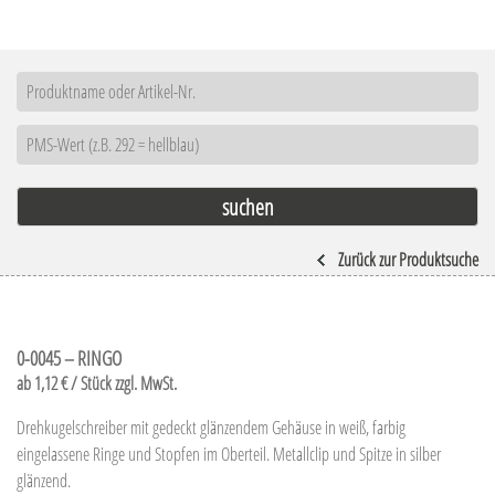
Zurück zur Produktsuche
0-0045 – RINGO
ab 1,12 € / Stück zzgl. MwSt.
Drehkugelschreiber mit gedeckt glänzendem Gehäuse in weiß, farbig
eingelassene Ringe und Stopfen im Oberteil. Metallclip und Spitze in silber
glänzend.