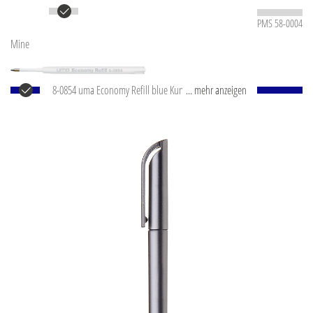
PMS 58-0004
Mine
8-0854 uma Economy Refill blue Kunststoff-
... mehr anzeigen
Großraummine mit weißem Kunststoffrohr, silberne
Schreibspitze und Wolfram-Karbid-Kugel (1,0 mm).
Schreibleistung: ca. 1.500 m. Schreibpaste nach ISO-
Norm.