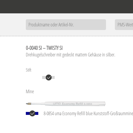
0-0040 SI – TWISTY SI
Drehkugelschreiber mit gedeckt mattem Gehäuse in silber.
Stift
Mine
8-0854 uma Economy Refill blue Kunststoff-Großraummin
Kunststoffrohr, silberne Schreibspitze und Wolfram-Karbid
Schreibleistung: ca. 1.500 m. Schreibpaste nach ISO-Norm.