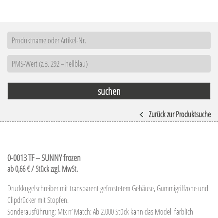
Zurück zur Produktsuche
0-0013 TF – SUNNY frozen
ab 0,66 € / Stück zzgl. MwSt.
Druckkugelschreiber mit transparent gefrostetem Gehäuse, Gummigriffzone und
Clipdrücker mit Stopfen.
Sonderausführung: Mix n’ Match: Ab 2.000 Stück kann das Modell farblich