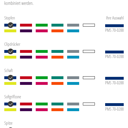
kombiniert werden.
Stopfen
Ihre Auswahl
PMS 70-0288
Clipdrücker
PMS 70-0288
Schaft
PMS 70-0288
Softgriffzone
PMS 70-0288
Spitze