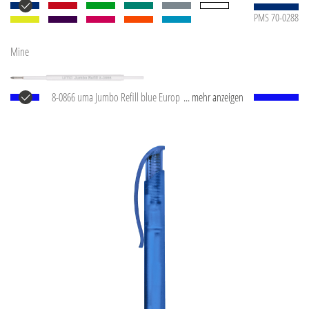
PMS 70-0288
Mine
8-0866 uma Jumbo Refill blue Europäische Jumbo
... mehr anzeigen
Mine mit weißem Kunststoffrohr, silberner
Schreibspitze und Wolfram-Karbid-Kugel (1,0 mm).
Schreibleistung: ca. 2.500 m. Deutsche Schreibpaste
®
von Dokumental
nach ISO-Norm ISO 12757-2,
dokumentenecht.