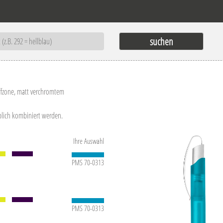
ffzone, matt verchromtem
blich kombiniert werden.
Ihre Auswahl
PMS 70-0313
PMS 70-0313