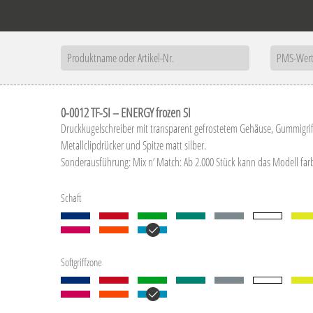
0-0012 TF-SI – ENERGY frozen SI
Druckkugelschreiber mit transparent gefrostetem Gehäuse, Gummigri
Metallclipdrücker und Spitze matt silber.
Sonderausführung: Mix n’ Match: Ab 2.000 Stück kann das Modell far
Schaft
Softgriffzone