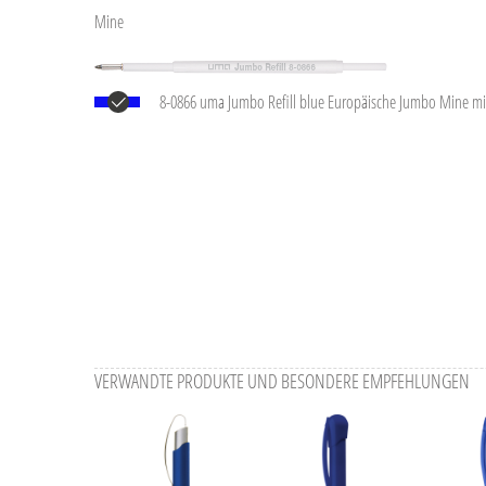
Mine
8-0866 uma Jumbo Refill blue Europäische Jumbo Mine mi
silberner Schreibspitze und Wolfram-Karbid-Kugel (1,0 mm)
®
2.500 m. Deutsche Schreibpaste von Dokumental
nach I
dokumentenecht.
VERWANDTE PRODUKTE UND BESONDERE EMPFEHLUNGEN