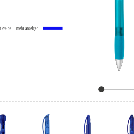
t weißem Kunststoffrohr,
... mehr anzeigen
. Schreibleistung: ca.
SO-Norm ISO 12757-2,