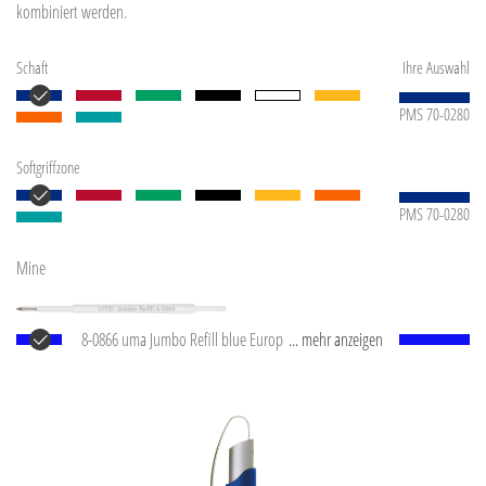
kombiniert werden.
Schaft
Ihre Auswahl
PMS 70-0280
Softgriffzone
PMS 70-0280
Mine
8-0866 uma Jumbo Refill blue Europäische Jumbo
... mehr anzeigen
Mine mit weißem Kunststoffrohr, silberner
Schreibspitze und Wolfram-Karbid-Kugel (1,0 mm).
Schreibleistung: ca. 2.500 m. Deutsche Schreibpaste
®
von Dokumental
nach ISO-Norm ISO 12757-2,
dokumentenecht.