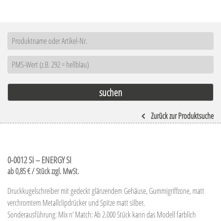
Zurück zur Produktsuche
0-0012 SI – ENERGY SI
ab 0,85 € / Stück zzgl. MwSt.
Druckkugelschreiber mit gedeckt glänzendem Gehäuse, Gummigriffzone, matt
verchromtem Metallclipdrücker und Spitze matt silber.
Sonderausführung: Mix n’ Match: Ab 2.000 Stück kann das Modell farblich