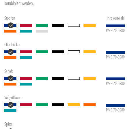
kombiniert werden.
Stopfen
Ihre Auswahl
PMS 70-0280
Clipdrücker
PMS 70-0280
Schaft
PMS 70-0280
Softgriffzone
PMS 70-0280
Spitze