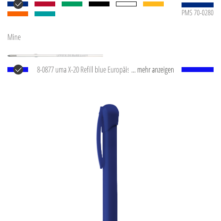
PMS 70-0280
Mine
8-0877 uma X-20 Refill blue Europäische X-20
... mehr anzeigen
Kunststoffmine, mit weißem Kunststoffrohr, silberner
Schreibspitze und Wolfram-Karbid-Kugel (1,0 mm).
Schreibleistung: ca. 2.000 m. Deutsche Schreibpaste
®
von Dokumental
nach ISO-Norm ISO 12757-2,
dokumentenecht.