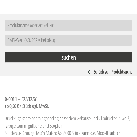
Zurück zur Produktsuche
0-0011 – FANTASY
ab 0,56 € / Stück zzgl. MwSt.
Druckkugelschreiber mit gedeckt glänzendem Gehäuse und Clipdrücker in weiß,
farbige Gummigriffzone und Stopfen.
Sonderausführung: Mix'n Match: Ab 2.000 Stück kann das Modell farblich